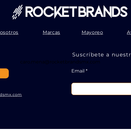
osotros
Marcas
Mayoreo
A
Suscríbete a nuest
caro.mena@rocketbrandsmx.com
Email
!
ndsmx.com