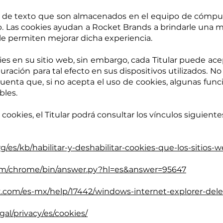
s de texto que son almacenados en el equipo de cómputo 
eb. Las cookies ayudan a Rocket Brands a brindarle una 
 le permiten mejorar dicha experiencia.
s en su sitio web, sin embargo, cada Titular puede acep
uración para tal efecto en sus dispositivos utilizados. N
cuenta que, si no acepta el uso de cookies, algunas func
bles.
 cookies, el Titular podrá consultar los vínculos siguiente
rg/es/kb/habilitar-y-deshabilitar-cookies-que-los-sitios-w
com/chrome/bin/answer.py?hl=es&answer=95647
ft.com/es-mx/help/17442/windows-internet-explorer-de
al/privacy/es/cookies/