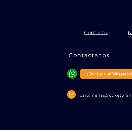
Contacto
N
Contáctanos
¡Envíanos un Whatsapp
caro.mena@rocketbra