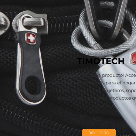
TIMOTECH
¡Innovación en cada producto! Acce
diversos desde productos para el hogar 
candados de seguridad, tarjeteros, sop
laptop y celular y más productos q
encantarán.
Ver más