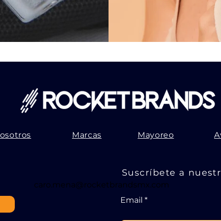
osotros
Marcas
Mayoreo
A
Suscríbete a nuest
caro.mena@rocketbrandsmx.com
Email
!