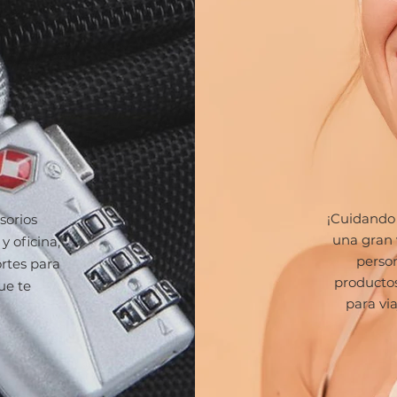
¡Cuidando
sorios
una gran 
y oficina,
person
ortes para
productos
ue te
para vi