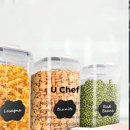
U Chef
¡Cocina como experto! Los
mejores utensilios de cocina al
mejor precio; Tablas para picar,
cucharas medidoras,