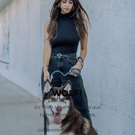
WOLFI
En Wolfi tenemos todo lo que
tu mejor amigo necesita;
Correas, juguetes,
cubreasientos para el auto,