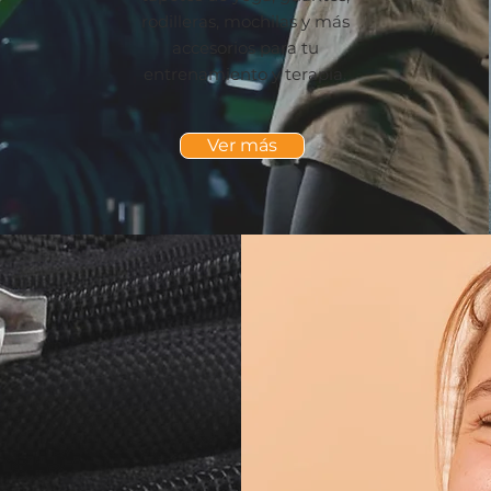
rodilleras, mochilas y más
accesorios para tu
entrenamiento y terapia.
Ver más