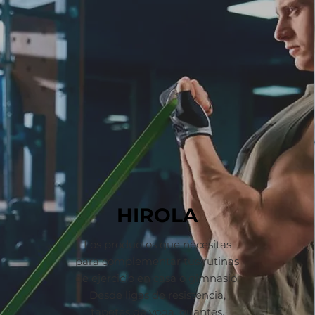
HIROLA
Los productos que necesitas
para complementar tus rutinas
de ejercicio en casa o gimnasio.
Desde ligas de resistencia,
tapetes de yoga, guantes,